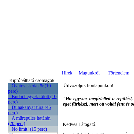
Hírek
Magunkról
Történelem
Kipróbálható csomagok
Üdvözöljük honlapunkon!
Óvatos iskolakör.(10
perc)
Budai hegyek fölött (10
"Ha egyszer megízlelted a repülést
perc)
eget fürkészi, mert ott voltál fent és 
Dunakanyar túra (45
perc)
A műrepülés határán
(20 perc)
Kedves Látogató!
No limit! (15 perc)