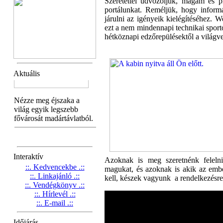
Szeretettel üdvözöljük, magam és p
portálunkat. Reméljük, hogy inform
járulni az igényeik kielégítéséhez.
ezt a nem mindennapi technikai sporto
hétköznapi edzőrepülésektől a világv
Aktuális
Interaktív
Azoknak is meg szeretnénk felelni,
::. Kedvencekbe .::
magukat, és azoknak is akik az embe
::. Linkajánló .::
kell, készek vagyunk a rendelkezésre
::. Vendégkönyv .::
::. Hírlevél .::
::. E-mail .::
Időjárás