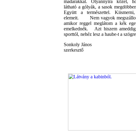
madarakkal. Olyannyira közel, h
látható a gólyák, a sasok megdöbbent
Együtt a természettel. Kiismerni
elemeit. Nem vagyok megszállott.
amikor reggel meglátom a kék ege
emelkednék. Azt hiszem ameddig a
sporttól, nehéz lesz a haube-t a szö
Sonkoly János
szerkesztő