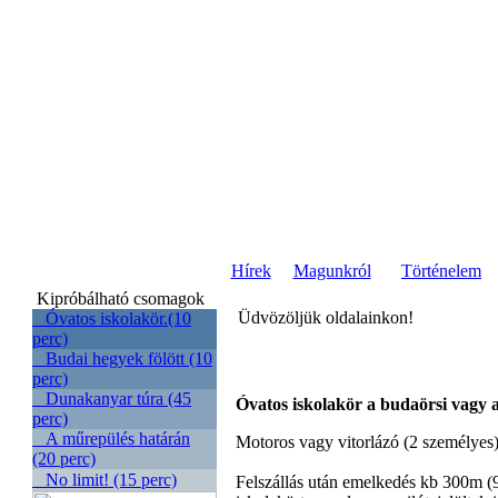
Hírek
Magunkról
Történelem
Kipróbálható csomagok
Üdvözöljük oldalainkon!
Óvatos iskolakör.(10
perc)
Budai hegyek fölött (10
perc)
Dunakanyar túra (45
Óvatos iskolakör a budaörsi vagy a
perc)
A műrepülés határán
Motoros vagy vitorlázó (2 személyes)
(20 perc)
No limit! (15 perc)
Felszállás után emelkedés kb 300m (