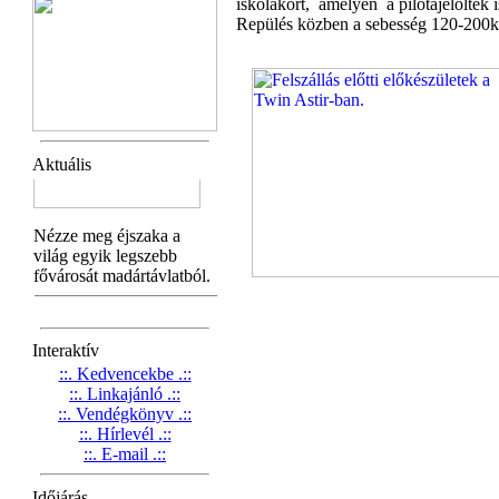
iskolakört, amelyen a pilótajelöltek 
Repülés közben a sebesség 120-200
Aktuális
Interaktív
::. Kedvencekbe .::
::. Linkajánló .::
::. Vendégkönyv .::
::. Hírlevél .::
::. E-mail .::
Időjárás