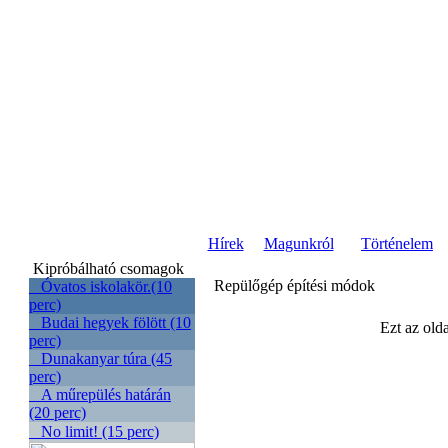
Hírek
Magunkról
Történelem
Kipróbálható csomagok
Repülőgép építési módok
Óvatos iskolakör.(10
perc)
Budai hegyek fölött (10
Ezt az olda
perc)
Dunakanyar túra (45
perc)
A műrepülés határán
(20 perc)
No limit! (15 perc)