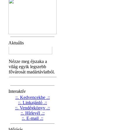
Aktuális
Interaktív
::. Kedvencekbe .::
::. Linkajánló .::
::. Vendégkönyv .::
::. Hírlevél .::
::. E-mail .::
Időjárás