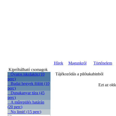
Hírek
Magunkról
Történelem
Kipróbálható csomagok
Tájékozódás a pilótakabinból
Óvatos iskolakör.(10
perc)
Budai hegyek fölött (10
Ezt az olda
perc)
Dunakanyar túra (45
perc)
A műrepülés határán
(20 perc)
No limit! (15 perc)