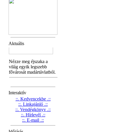
Aktuális
Interaktív
::. Kedvencekbe .::
::. Linkajánló .::
::. Vendégkönyv .::
::. Hírlevél .::
::. E-mail .::
Időjárás