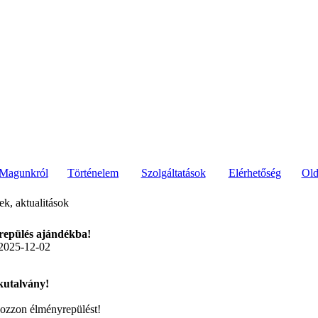
Magunkról
Történelem
Szolgáltatások
Elérhetőség
Old
rek, aktualitások
epülés ajándékba!
2025-12-02
utalvány!
ozzon élményrepülést!