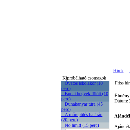
Hírek
Kipróbálható csomagok
Friss hí
Óvatos iskolakör.(10
perc)
Budai hegyek fölött (10
Élményr
perc)
Dátum: 
Dunakanyar túra (45
perc)
A műrepülés határán
Ajándék
(20 perc)
No limit! (15 perc)
Ajándék