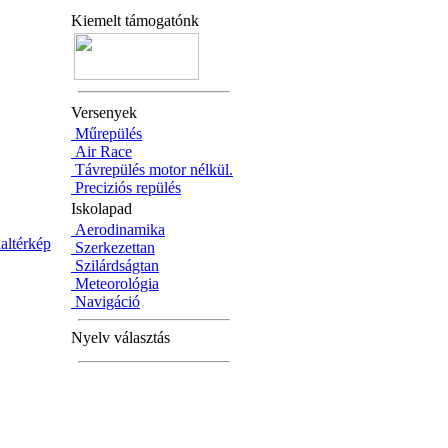
Kiemelt támogatónk
Versenyek
Műrepülés
Air Race
Távrepülés motor nélkül.
Preciziós repülés
Iskolapad
Aerodinamika
altérkép
Szerkezettan
Szilárdságtan
Meteorológia
Navigáció
Nyelv választás