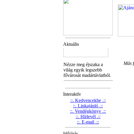
Aktuális
Más f
Interaktív
::. Kedvencekbe .::
::. Linkajánló .::
::. Vendégkönyv .::
::. Hírlevél .::
::. E-mail .::
Időjárás